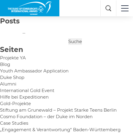
Posts
Posts
Page
1
…
pagination
Suche
nach:
Seiten
Projekte YA
Blog
Youth Ambassador Application
Duke Shop
Alumni
International Gold Event
Hilfe bei Expeditionen
Gold-Projekte
Stiftung am Grunewald – Projekt Starke Teens Berlin
Cosmo Foundation – der Duke im Norden
Case Studies
„Engagement & Verantwortung“ Baden-Württemberg