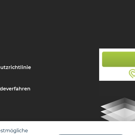
utzrichtlinie
deverfahren
eiheit
estmögliche